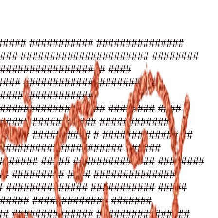
####################### ##################################################################################### ####################################################################################### ######################################################################################### ########################################################################################### #### #### #### #### ############################### ############################################# ##################################################### ########################################################### ################################################################# ##################################################################### ######################################################################### ############################################################################# ############################################################################### ############### ############### ########### ########### ######### ######### ####### ####### ######