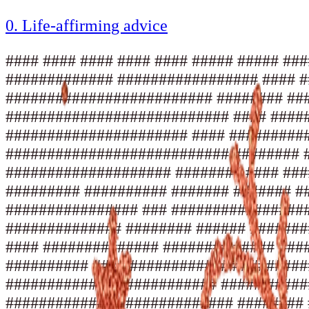
0. Life-affirming advice
#### #### #### #### #### ##### ##### ####### ###### ########## ######## ############ ########### ############### ############# ################# #### ######## #################### #### ######## ###################### ######## ######################### ######## ########################### ######## ###################### #### ########################### #### ####################### ###################### ####################### ###################### #### ########################### #### ############################### ########################### ######## ######################### ######## ###################### ######## #### #################### ######## #### ################# ######## #### ############### ########### ############ ######### ########## ####### ####### ##### ##### #### #### #### #### #### ### ####### ########## # ############# ## ################ ### ################## ##### ##################### ###### ####################### ###### ############## ######## ###### ############## ######## ##### ############## ######## ##### ############## ######## #### ############## ######## ##### ############## ######### #### ############## ######### #### ############## ########## #### ############## ########## #